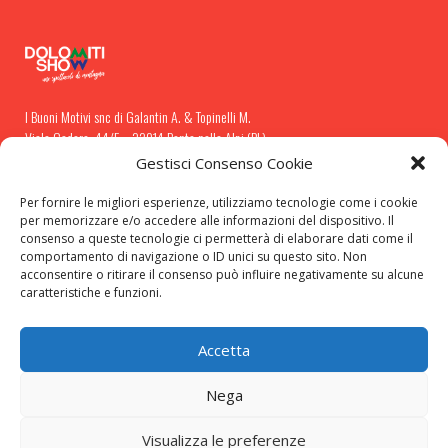
I Buoni Motivi snc di Galantin A. & Topinelli M.
Viale Cadore, 44/F – 32014 Ponte nelle Alpi (BL)
P.IVA 01071710253
Gestisci Consenso Cookie
+39 0437 183 58 50
| info@dolomitishow.it
Per fornire le migliori esperienze, utilizziamo tecnologie come i cookie
per memorizzare e/o accedere alle informazioni del dispositivo. Il
consenso a queste tecnologie ci permetterà di elaborare dati come il
comportamento di navigazione o ID unici su questo sito. Non
acconsentire o ritirare il consenso può influire negativamente su alcune
ORGANIZZAZIONE
caratteristiche e funzioni.
Accetta
Nega
Visualizza le preferenze