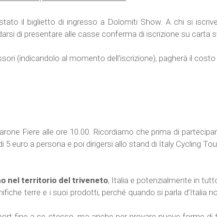
tato il biglietto di ingresso a Dolomiti Show. A chi si iscrive
darsi di presentare alle casse conferma di iscrizione su cart
ori (indicandolo al momento dell’iscrizione), pagherà il costo 
ngarone Fiere alle ore 10.00. Ricordiamo che prima di partecipa
 di 5 euro a persona e poi dirigersi allo stand di Italy Cycling Tou
o nel territorio del triveneto
, Italia e potenzialmente in tut
nifiche terre e i suoi prodotti, perché quando si parla d’Italia
port fine a se stesso, ma anche per provare nuove forme di t