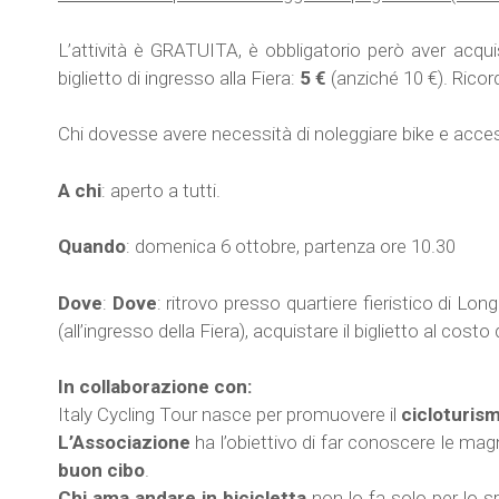
L’attività è GRATUITA, è obbligatorio però aver acquis
biglietto di ingresso alla Fiera:
5 €
(anziché 10 €). Ricor
Chi dovesse avere necessità di noleggiare bike e access
A chi
: aperto a tutti.
Quando
: domenica 6 ottobre, partenza ore 10.30
Dove
:
Dove
: ritrovo presso quartiere fieristico di Lo
(all’ingresso della Fiera), acquistare il biglietto al costo
In collaborazione con:
Italy Cycling Tour nasce per promuovere il
cicloturism
L’Associazione
ha l’obiettivo di far conoscere le mag
buon cibo
.
Chi ama andare in bicicletta
non lo fa solo per lo s