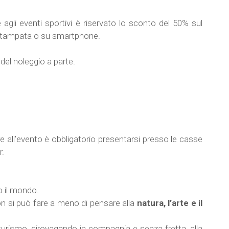
 agli eventi sportivi è riservato lo sconto del 50% sul
a stampata o su smartphone.
del noleggio a parte.
re all’evento è obbligatorio presentarsi presso le casse
r.
to il mondo.
 non si può fare a meno di pensare alla
natura, l’arte e il
urismo, girovagando in compagnia e senza fretta, alla