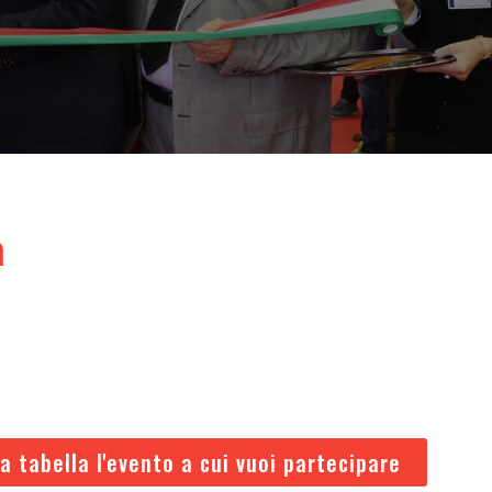
a
a
la tabella l'evento a cui vuoi partecipare